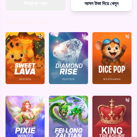
বিনামূল্যে খেলুন
আসল টাকা দিয়ে খেলুন
সংশ্লিষ্ট জনপ্রিয় গেমসমূহ
Sweet Lava
Diamond Rise
Dice Pop