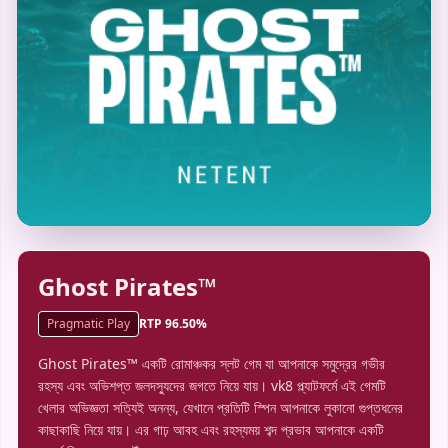
▶
Ghost Pirates™
Pragmatic Play
RTP 96.50%
Ghost Pirates™ একটি রোমাঞ্চকর স্লট গেম যা আপনাকে সমুদ্রের গভীর
রহস্য এবং অভিশপ্ত জলদস্যুদের জগতে নিয়ে যায়। vk8 প্ল্যাটফর্মে এই গেমটি
খেলার অভিজ্ঞতা সত্যিই অনন্য, যেখানে প্রতিটি স্পিন আপনাকে লুকানো গুপ্তধনের
কাছাকাছি নিয়ে যায়। এর গাঢ় আবহ এবং রহস্যময় শব্দ প্রভাব আপনাকে একটি