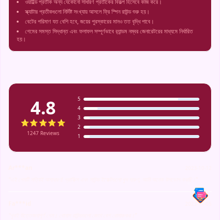
ওয়াইল্ড প্রতীক অন্য যেকোনো সাধারণ প্রতীকের বিকল্প হিসেবে কাজ করে।
স্ক্যাটার প্রতীকগুলো নির্দিষ্ট সংখ্যায় আসলে ফ্রি স্পিন রাউন্ড শুরু হয়।
বেটের পরিমাণ যত বেশি হবে, জয়ের পুরস্কারের মানও তত বৃদ্ধি পাবে।
গেমের সমস্ত সিদ্ধান্ত এবং ফলাফল সম্পূর্ণভাবে র‍্যান্ডম নম্বর জেনারেটরের মাধ্যমে নির্ধারিত
হয়।
5
4.8
4
3
⭐⭐⭐⭐⭐
2
1247 Reviews
1
Ar***an
2023-10-12
“এই গেমটি সত্যিই অসাধারণ! গ্রাফিক্স এবং সাউন্ড ইফেক্টগুলো খুব দারুণ, আমি অনেক উপভোগ করছি।”
Fa***id
2023-11-05
“খুবই উত্তেজনাপূর্ণ গেম। বোনাস রাউন্ডগুলো জেতা বেশ রোমাঞ্চকর।”