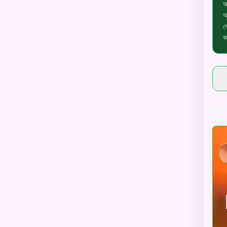
আ
আ
দ
ক
সদৃশ