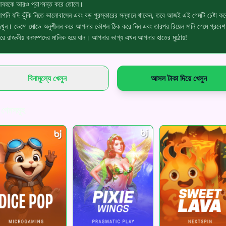
বহকে আরও প্রাণবন্ত করে তোলে।
পনি যদি ঝুঁকি নিতে ভালোবাসেন এবং বড় পুরস্কারের সন্ধানে থাকেন, তবে আজই এই গেমটি চেষ্টা কর
েখুন। ডেমো মোডে অনুশীলন করে আপনার কৌশল ঠিক করে নিন এবং তারপর রিয়েল মানি গেমে প্রবেশ
রে রাজকীয় ধনসম্পদের মালিক হয়ে যান। আপনার ভাগ্য এখন আপনার হাতের মুঠোয়!
বিনামূল্যে খেলুন
আসল টাকা দিয়ে খেলুন
 গেমসমূহ