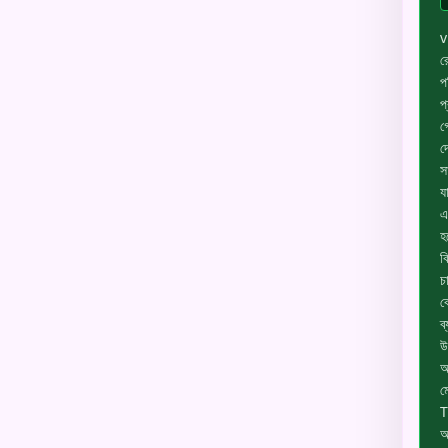
v
র
প
প
গ
দ
স
য
এ
হ
ব
চ
ব
ব
উ
অ
ম
T
আ