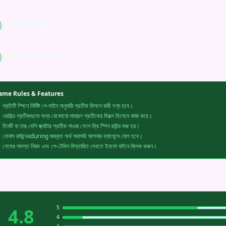
স্পিন বাটনে ক্লিক করে রিলগুলো ঘুরান এবং প্রতীকের সমন্বয় লক্ষ্য করুন।
জয়ী কম্বিনেশন খুঁজুন
পে-লাইনে মিল থাকা একই ধরণের প্রতীকগুলো আপনাকে বড় পুরস্কার জেতাবে।
বোনাস ফিচার সক্রিয় করুন
বিশেষ ওয়াইল্ড বা স্ক্যাটার প্রতীক সংগ্রহ করে ফ্রি স্পিন এবং বোনাস রাউন্ড আনলক করুন।
ame Rules & Features
প্রতিটি স্পিনে নির্দিষ্ট পে-লাইন অনুযায়ী প্রতীক মিললে জয়ী গণ্য হবে।
ওয়াইল্ড প্রতীকগুলো অন্য যেকোনো সাধারণ প্রতীকের বিকল্প হিসেবে কাজ করে।
তিনটি বা তার বেশি স্ক্যাটার প্রতীক পাওয়া গেলে ফ্রি স্পিন রাউন্ড শুরু হয়।
বোনাস রাউন্ডেরduring জয়কৃত অর্থ সরাসরি আপনার ব্যালেন্সে যোগ হবে।
গেমের সমস্ত নিয়ম এবং পে-টেবিল বিস্তারিত দেখতে ইনফো বাটনে ক্লিক করুন।
5
4.8
4