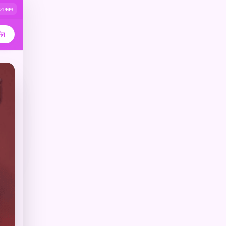
বাচন করুন
িন