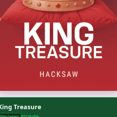
▶
King Treasure
Elite Gaming
RTP 96.85%