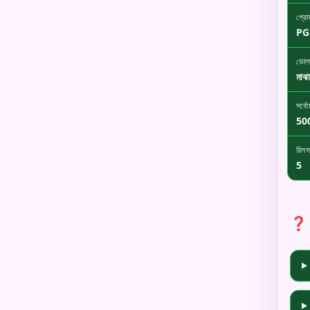
প্রো
PG
ভোলা
মাঝা
সর্বো
50
রিলস
5
❓