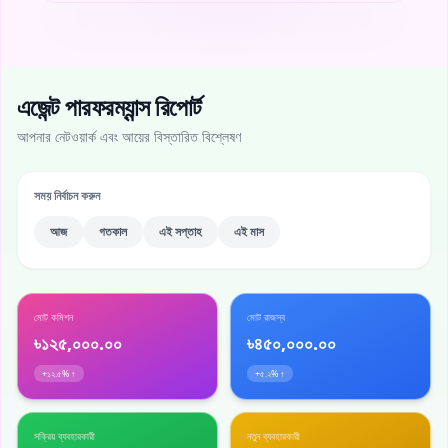
এজেন্ট পারফরম্যান্স রিপোর্ট
আপনার নেটওয়ার্ক এবং আয়ের বিস্তারিত বিশ্লেষণ
সময় নির্বাচন করুন
আজ
গতকাল
এই সপ্তাহ
এই মাস
মোট কমিশন
মোট রাজস্ব
৳১২৫,০০০.০০
৳৪৫০,০০০.০০
+১২.৫% ↑
+৫.২% ↑
সক্রিয় ব্যবহারকারী
নতুন ব্যবহারকারী