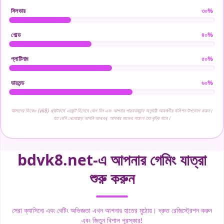
সিলভার
৩০%
গোল্ড
৪০%
প্লাটিনাম
৫০%
ডায়মন্ড
৬০%
আমাদের ভিকে৮ (vk8) প্ল্যাটফর্মে এজেন্ট হিসেবে যোগ দিন এবং আপনার পারফরম্যান্স অনুযায়ী আকর্ষণীয় কমিশন উপভোগ করুন।
যত বেশি খেলোয়াড় আপনি আনবেন, আপনার লাভের শতাংশ তত বৃদ্ধি পাবে।
bdvk8.net-এ আপনার গেমিং যাত্রা
শুরু করুন
সেরা ক্যাসিনো এবং বেটিং অভিজ্ঞতা এখন আপনার হাতের মুঠোয়। দ্রুত রেজিস্ট্রেশন করুন
এবং জিতুন বিশাল পুরস্কার!