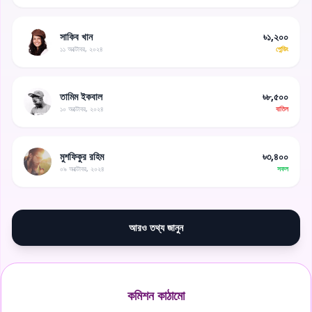
সাকিব খান
৳১,২০০
১১ অক্টোবর, ২০২৪
পেন্ডিং
তামিম ইকবাল
৳৮,৫০০
১০ অক্টোবর, ২০২৪
বাতিল
মুশফিকুর রহিম
৳৩,৪০০
০৯ অক্টোবর, ২০২৪
সফল
আরও তথ্য জানুন
কমিশন কাঠামো