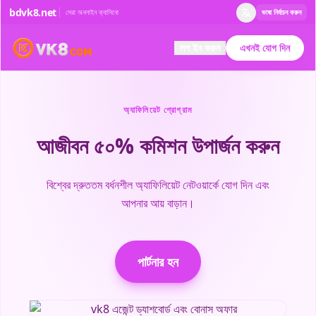
bdvk8.net
সেরা অনলাইন ক্যাসিনো
ভাষা নির্বাচন করুন
লগ ইন করুন
এখনই যোগ দিন
অ্যাফিলিয়েট প্রোগ্রাম
আজীবন ৫০% কমিশন উপার্জন করুন
বিশ্বের দ্রুততম বর্ধনশীল অ্যাফিলিয়েট নেটওয়ার্কে যোগ দিন এবং
আপনার আয় বাড়ান।
পার্টনার হন