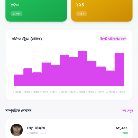
৮৫০
১২৪
১২ নতুন
৮% ↑
কমিশন ট্রেন্ড (মাসিক)
রিপোর্ট ডাউনলোড করুন
১ অক্টোবর
২ অক্টোবর
৩ অক্টোবর
৪ অক্টোবর
৫ অক্টোবর
৬ অক্টোবর
৭ অক্টোবর
৮ অক্টোবর
৯ অক্টোবর
১০ অক্টোবর
১১ অক্টোবর
১২ অক্টোবর
সাম্প্রতিক লেনদেন
সব দেখুন
রাহুল আহমেদ
৳৫,২০০
১২ অক্টোবর, ২০২৪
সফল