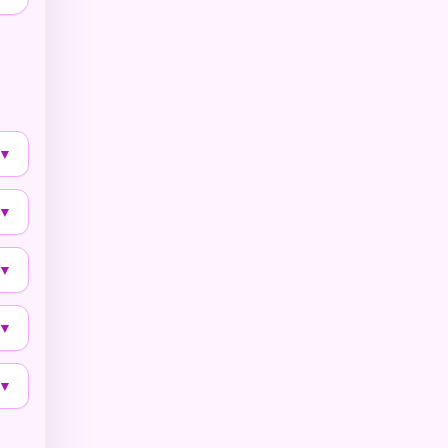
▼
▼
▼
▼
▼