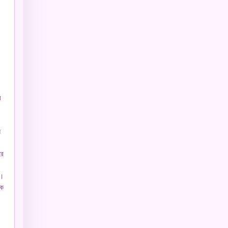
র
়
রে
়।
নক