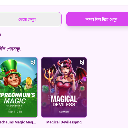
ডেমো খেলুন
আসল টাকা দিয়ে খেলুন
n
র্কিত গেমসমূহ
Leprechauns Magic Megawayspng
Magical Devilesspng