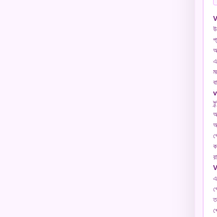
V
উ
প
অ
এ
ম
ব
v
ই
আ
আ
গ
ক
র
V
এ
গ
ত
খ