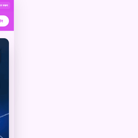
বাচন করুন
িন