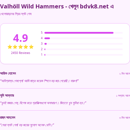
Valhöll Wild Hammers - খেলুন bdvk8.net এ
খেলোয়াড়দের প্রিয় স্লট গেম
5
4.9
4
3
⭐⭐⭐⭐⭐
2
2450 Reviews
1
আরিফ হোসেন
২ দিন আগে
“অবিশ্বাস্য গেমপ্লে! আমি মাত্র কয়েক স্পিনে বড় জয় পেয়েছি। দারুণ!”
সুমি আক্তার
১ সপ্তাহ আগে
“খুবই মজার গেম, বিশেষ করে গ্রাফিক্সগুলো অসাধারণ। জিততে খুব সুবিধা হয়।”
রাহুল আহমেদ
৩ দিন আগে
“সেরা স্লট গেম! বড় জয়ের সুযোগ অনেক বেশি।”