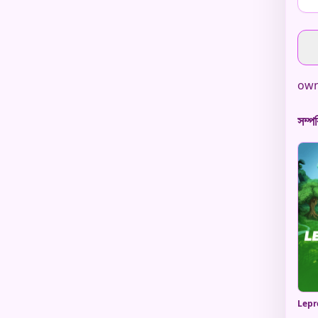
ow
সম্প